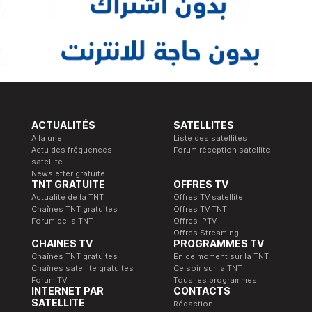
ACTUALITÉS
SATELLITES
A la une
Liste des satellites
Actu des fréquences
Forum réception satellite
satellite
Newsletter gratuite
TNT GRATUITE
OFFRES TV
Actualité de la TNT
Offres TV satellite
Chaînes TNT gratuites
Offres TV TNT
Forum de la TNT
Offres IPTV
Offres Streaming
CHAINES TV
PROGRAMMES TV
Chaînes TNT gratuites
En ce moment sur la TNT
Chaînes satellite gratuites
Ce soir sur la TNT
Forum TV
Tous les programmes
INTERNET PAR
CONTACTS
SATELLITE
Rédaction