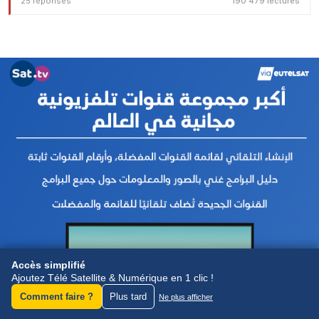
25 réponses
190 479 lectures
Accès simplifié
Ajoutez Télé Satellite & Numérique en 1 clic !
Comment faire ?
Plus tard
Ne plus afficher