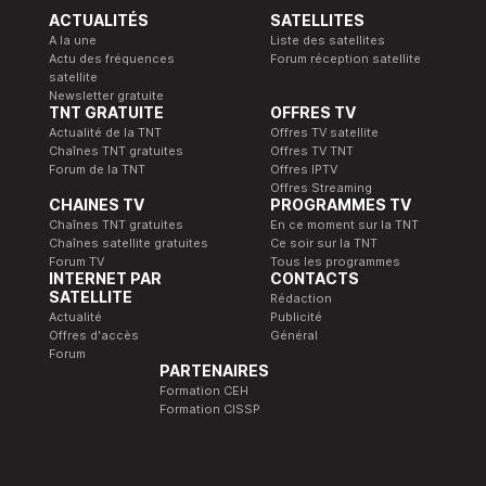
ACTUALITÉS
SATELLITES
A la une
Liste des satellites
Actu des fréquences
Forum réception satellite
satellite
Newsletter gratuite
TNT GRATUITE
OFFRES TV
Actualité de la TNT
Offres TV satellite
Chaînes TNT gratuites
Offres TV TNT
Forum de la TNT
Offres IPTV
Offres Streaming
CHAINES TV
PROGRAMMES TV
Chaînes TNT gratuites
En ce moment sur la TNT
Chaînes satellite gratuites
Ce soir sur la TNT
Forum TV
Tous les programmes
INTERNET PAR
CONTACTS
SATELLITE
Rédaction
Actualité
Publicité
Offres d'accès
Général
Forum
PARTENAIRES
Formation CEH
Formation CISSP