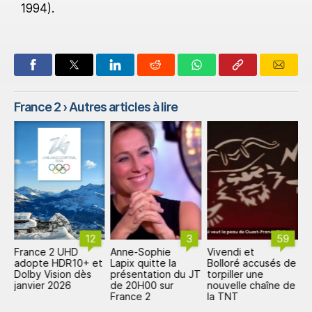
1994).
France 2
› Autres articles à lire
12
3
59
France 2 UHD
Anne-Sophie
Vivendi et
C
ée
adopte HDR10+ et
Lapix quitte la
Bolloré accusés de
I
Dolby Vision dès
présentation du JT
torpiller une
p
janvier 2026
de 20H00 sur
nouvelle chaîne de
p
France 2
la TNT
d
m