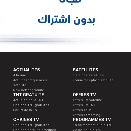
ACTUALITÉS
SATELLITES
A la une
Liste des satellites
Actu des fréquences
Forum réception satellite
satellite
Newsletter gratuite
TNT GRATUITE
OFFRES TV
Actualité de la TNT
Offres TV satellite
Chaînes TNT gratuites
Offres TV TNT
Forum de la TNT
Offres IPTV
Offres Streaming
CHAINES TV
PROGRAMMES TV
Chaînes TNT gratuites
En ce moment sur la TNT
Chaînes satellite gratuites
Ce soir sur la TNT