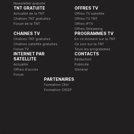
Newsletter gratuite
TNT GRATUITE
OFFRES TV
Actualité de la TNT
Offres TV satellite
Chaînes TNT gratuites
Offres TV TNT
Forum de la TNT
Offres IPTV
Offres Streaming
CHAINES TV
PROGRAMMES TV
Chaînes TNT gratuites
En ce moment sur la TNT
Chaînes satellite gratuites
Ce soir sur la TNT
Forum TV
Tous les programmes
INTERNET PAR
CONTACTS
SATELLITE
Rédaction
Actualité
Publicité
Offres d'accès
Général
Forum
PARTENAIRES
Formation CEH
Formation CISSP