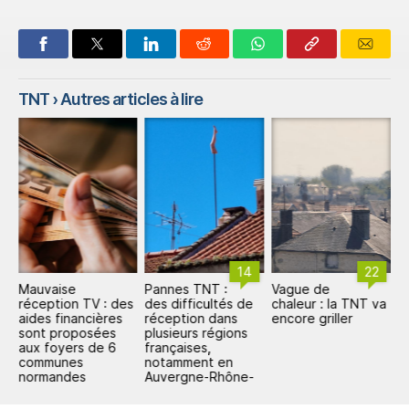
TNT
› Autres articles à lire
14
22
Mauvaise
Pannes TNT :
Vague de
P
de
réception TV : des
des difficultés de
chaleur : la TNT va
l
r
aides financières
réception dans
encore griller
a
NT
sont proposées
plusieurs régions
L
aux foyers de 6
françaises,
c
communes
notamment en
e
normandes
Auvergne-Rhône-
Alpes