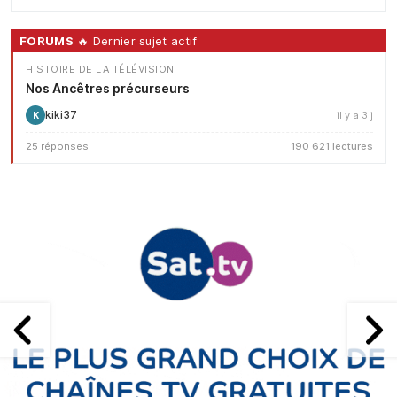
FORUMS
🔥 Dernier sujet actif
HISTOIRE DE LA TÉLÉVISION
Nos Ancêtres précurseurs
kiki37
il y a 3 j
K
25 réponses
190 621 lectures