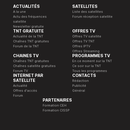
ACTUALITÉS
SATELLITES
A la une
Liste des satellites
Actu des fréquences
Forum réception satellite
satellite
Newsletter gratuite
TNT GRATUITE
OFFRES TV
Actualité de la TNT
Offres TV satellite
Chaînes TNT gratuites
Offres TV TNT
Forum de la TNT
Offres IPTV
Offres Streaming
CHAINES TV
PROGRAMMES TV
Chaînes TNT gratuites
En ce moment sur la TNT
Chaînes satellite gratuites
Ce soir sur la TNT
Forum TV
Tous les programmes
INTERNET PAR
CONTACTS
SATELLITE
Rédaction
Actualité
Publicité
Offres d'accès
Général
Forum
PARTENAIRES
Formation CEH
Formation CISSP