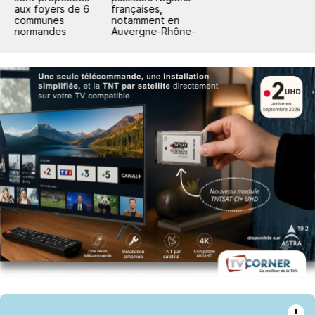
aux foyers de 6
françaises,
c
communes
notamment en
e
normandes
Auvergne-Rhône-
Alpes
!