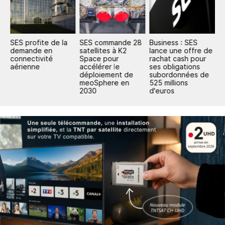
SES profite de la
SES commande 28
Business : SES
S
et
demande en
satellites à K2
lance une offre de
c
connectivité
Space pour
rachat cash pour
s
aérienne
accélérer le
ses obligations
r
déploiement de
subordonnées de
F
meoSphere en
525 millions
2030
d'euros