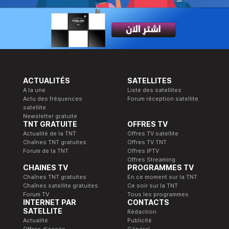
ACTUALITÉS
SATELLITES
A la une
Liste des satellites
Actu des fréquences
Forum réception satellite
satellite
Newsletter gratuite
TNT GRATUITE
OFFRES TV
Actualité de la TNT
Offres TV satellite
Chaînes TNT gratuites
Offres TV TNT
Forum de la TNT
Offres IPTV
Offres Streaming
CHAINES TV
PROGRAMMES TV
Chaînes TNT gratuites
En ce moment sur la TNT
Chaînes satellite gratuites
Ce soir sur la TNT
Forum TV
Tous les programmes
INTERNET PAR
CONTACTS
SATELLITE
Rédaction
Actualité
Publicité
Offres d'accès
Général