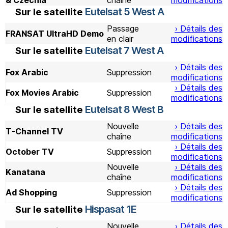
& Czechia
chaîne
modifications
Eutelsat 5 West A
Sur le satellite
Passage
› Détails des
FRANSAT UltraHD Demo
en clair
modifications
Eutelsat 7 West A
Sur le satellite
› Détails des
Fox Arabic
Suppression
modifications
› Détails des
Fox Movies Arabic
Suppression
modifications
Eutelsat 8 West B
Sur le satellite
Nouvelle
› Détails des
T-Channel TV
chaîne
modifications
› Détails des
October TV
Suppression
modifications
Nouvelle
› Détails des
Kanatana
chaîne
modifications
› Détails des
Ad Shopping
Suppression
modifications
Hispasat 1E
Sur le satellite
Nouvelle
› Détails des