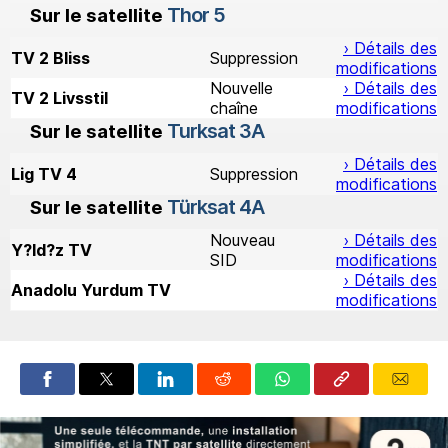
Thor 5
Sur le satellite
› Détails des
TV 2 Bliss
Suppression
modifications
Nouvelle
› Détails des
TV 2 Livsstil
chaîne
modifications
Turksat 3A
Sur le satellite
› Détails des
Lig TV 4
Suppression
modifications
Türksat 4A
Sur le satellite
Nouveau
› Détails des
Y?ld?z TV
SID
modifications
› Détails des
Anadolu Yurdum TV
modifications