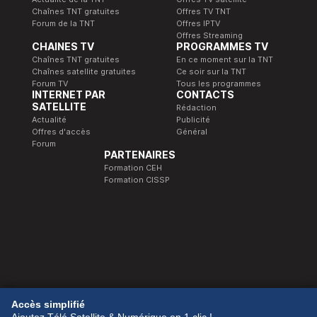
Chaînes TNT gratuites
Offres TV TNT
Forum de la TNT
Offres IPTV
Offres Streaming
CHAINES TV
PROGRAMMES TV
Chaînes TNT gratuites
En ce moment sur la TNT
Chaînes satellite gratuites
Ce soir sur la TNT
Forum TV
Tous les programmes
INTERNET PAR
CONTACTS
SATELLITE
Rédaction
Actualité
Publicité
Offres d'accès
Général
Forum
PARTENAIRES
Formation CEH
Formation CISSP
© 1989-2026 Télé Satellite et Numérique.
Accès simplifié