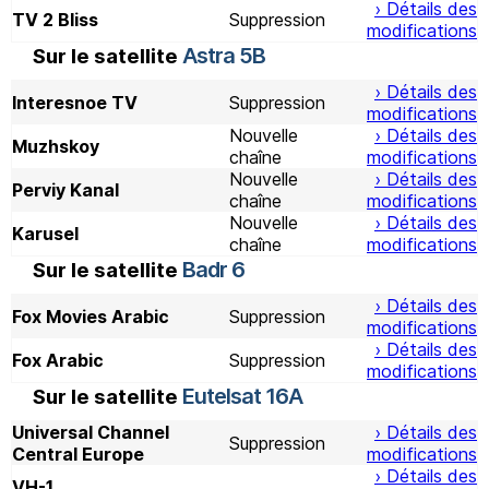
› Détails des
TV 2 Bliss
Suppression
modifications
Astra 5B
Sur le satellite
› Détails des
Interesnoe TV
Suppression
modifications
Nouvelle
› Détails des
Muzhskoy
chaîne
modifications
Nouvelle
› Détails des
Perviy Kanal
chaîne
modifications
Nouvelle
› Détails des
Karusel
chaîne
modifications
Badr 6
Sur le satellite
› Détails des
Fox Movies Arabic
Suppression
modifications
› Détails des
Fox Arabic
Suppression
modifications
Eutelsat 16A
Sur le satellite
Universal Channel
› Détails des
Suppression
Central Europe
modifications
› Détails des
VH-1