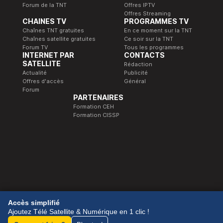
Forum de la TNT
Offres IPTV
Offres Streaming
CHAINES TV
PROGRAMMES TV
Chaînes TNT gratuites
En ce moment sur la TNT
Chaînes satellite gratuites
Ce soir sur la TNT
Forum TV
Tous les programmes
INTERNET PAR
CONTACTS
SATELLITE
Rédaction
Actualité
Publicité
Offres d'accès
Général
Forum
PARTENAIRES
Formation CEH
Formation CISSP
© 1989-2026 Télé Satellite et Numérique.
Accès simplifié
Ajoutez Télé Satellite & Numérique en 1 clic !