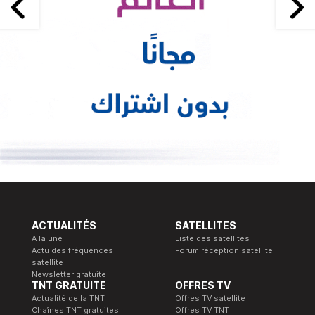
ACTUALITÉS
SATELLITES
A la une
Liste des satellites
Actu des fréquences
Forum réception satellite
satellite
Newsletter gratuite
TNT GRATUITE
OFFRES TV
Actualité de la TNT
Offres TV satellite
Chaînes TNT gratuites
Offres TV TNT