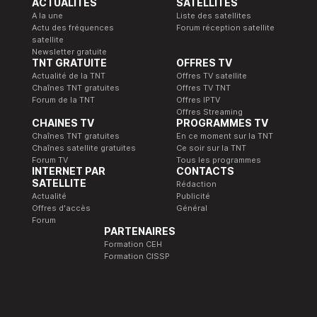
ACTUALITÉS
SATELLITES
A la une
Liste des satellites
Actu des fréquences
Forum réception satellite
satellite
Newsletter gratuite
TNT GRATUITE
OFFRES TV
Actualité de la TNT
Offres TV satellite
Chaînes TNT gratuites
Offres TV TNT
Forum de la TNT
Offres IPTV
Offres Streaming
CHAINES TV
PROGRAMMES TV
Chaînes TNT gratuites
En ce moment sur la TNT
Chaînes satellite gratuites
Ce soir sur la TNT
Forum TV
Tous les programmes
INTERNET PAR
CONTACTS
SATELLITE
Rédaction
Actualité
Publicité
Offres d'accès
Général
Forum
PARTENAIRES
Formation CEH
Formation CISSP