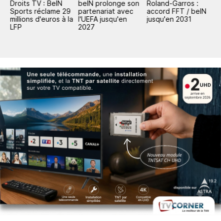
Droits TV : BeIN
beIN prolonge son
Roland-Garros :
D
N
Sports réclame 29
partenariat avec
accord FFT / beIN
S
millions d'euros à la
l'UEFA jusqu'en
jusqu'en 2031
m
LFP
2027
L