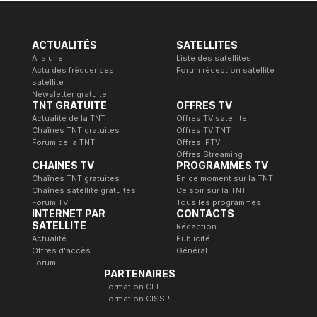
ACTUALITÉS
SATELLITES
A la une
Liste des satellites
Actu des fréquences
Forum réception satellite
satellite
Newsletter gratuite
TNT GRATUITE
OFFRES TV
Actualité de la TNT
Offres TV satellite
Chaînes TNT gratuites
Offres TV TNT
Forum de la TNT
Offres IPTV
Offres Streaming
CHAINES TV
PROGRAMMES TV
Chaînes TNT gratuites
En ce moment sur la TNT
Chaînes satellite gratuites
Ce soir sur la TNT
Forum TV
Tous les programmes
INTERNET PAR
CONTACTS
SATELLITE
Rédaction
Actualité
Publicité
Offres d'accès
Général
Forum
PARTENAIRES
Formation CEH
Formation CISSP