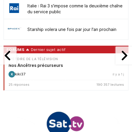
Italie : Rai 3 s'impose comme la deuxième chaîne
du service public
Starship volera une fois par jour l'an prochain
FORUMS
🔥 Dernier sujet actif
HISTOIRE DE LA TÉLÉVISION
Nos Ancêtres précurseurs
kiki37
il y a 1 j
K
25 réponses
190 357 lectures