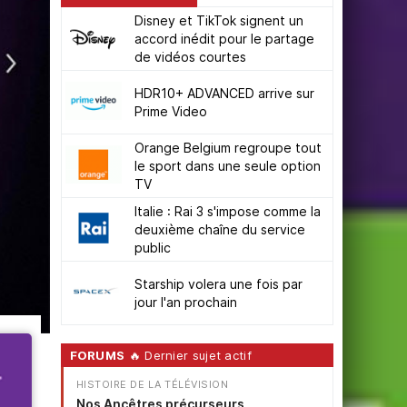
Disney et TikTok signent un
accord inédit pour le partage
de vidéos courtes
HDR10+ ADVANCED arrive sur
Prime Video
Orange Belgium regroupe tout
le sport dans une seule option
TV
Italie : Rai 3 s'impose comme la
deuxième chaîne du service
public
Starship volera une fois par
jour l'an prochain
FORUMS
🔥 Dernier sujet actif
HISTOIRE DE LA TÉLÉVISION
Nos Ancêtres précurseurs