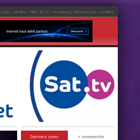
n par satellite
,
TNT
,
IPTV
,
Streaming
,
Internet par satellite
Derniers coms
+ commentés