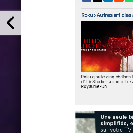
Roku
› Autres articles à
e la
Roku dépasse les 100 millions
Roku ajoute cinq chaînes
de foyers utilisateurs
d'ITV Studios à son offre
Royaume-Uni