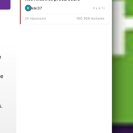
kiki37
il y a 1 j
K
25 réponses
190 356 lectures
e
de
.