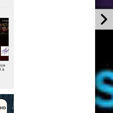
vice
Roku rachète Frndly TV pour
90 millions de foyers
é à
étoffer son offre
abonnés à Roku