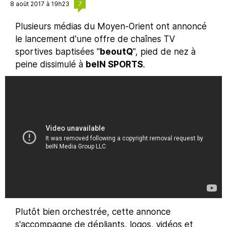
7
8 août 2017 à 19h23
Plusieurs médias du Moyen-Orient ont annoncé
le lancement d'une offre de chaînes TV
sportives baptisées "
beoutQ
", pied de nez à
peine dissimulé à
beIN SPORTS
.
Plutôt bien orchestrée, cette annonce
s'accompagne de dépliants, logos, vidéos et