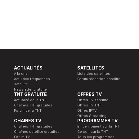
ACTUALITÉS
SATELLITES
A la une
Liste des satellites
Actu des fréquences
Forum réception satellite
satellite
Newsletter gratuite
TNT GRATUITE
OFFRES TV
Actualité de la TNT
Offres TV satellite
Chaînes TNT gratuites
Offres TV TNT
Forum de la TNT
Offres IPTV
Offres Streaming
CHAINES TV
PROGRAMMES TV
Chaînes TNT gratuites
En ce moment sur la TNT
Chaînes satellite gratuites
Ce soir sur la TNT
Forum TV
Tous les programmes