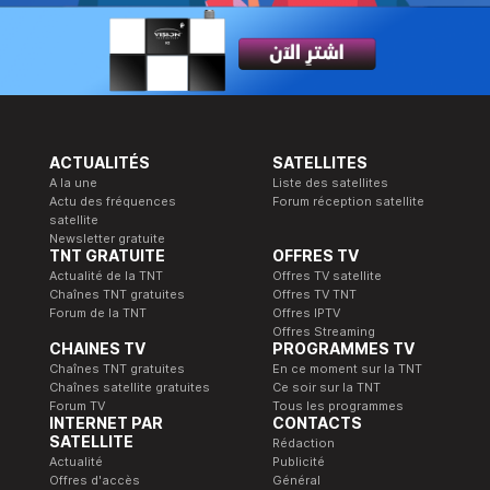
ACTUALITÉS
SATELLITES
A la une
Liste des satellites
Actu des fréquences
Forum réception satellite
satellite
Newsletter gratuite
TNT GRATUITE
OFFRES TV
Actualité de la TNT
Offres TV satellite
Chaînes TNT gratuites
Offres TV TNT
Forum de la TNT
Offres IPTV
Offres Streaming
CHAINES TV
PROGRAMMES TV
Chaînes TNT gratuites
En ce moment sur la TNT
Chaînes satellite gratuites
Ce soir sur la TNT
Forum TV
Tous les programmes
INTERNET PAR
CONTACTS
SATELLITE
Rédaction
Actualité
Publicité
Offres d'accès
Général