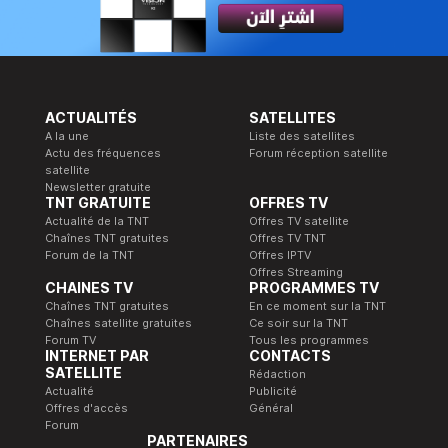
ACTUALITÉS
SATELLITES
A la une
Liste des satellites
Actu des fréquences
Forum réception satellite
satellite
Newsletter gratuite
TNT GRATUITE
OFFRES TV
Actualité de la TNT
Offres TV satellite
Chaînes TNT gratuites
Offres TV TNT
Forum de la TNT
Offres IPTV
Offres Streaming
CHAINES TV
PROGRAMMES TV
Chaînes TNT gratuites
En ce moment sur la TNT
Chaînes satellite gratuites
Ce soir sur la TNT
Forum TV
Tous les programmes
INTERNET PAR
CONTACTS
SATELLITE
Rédaction
Actualité
Publicité
Offres d'accès
Général
Forum
PARTENAIRES