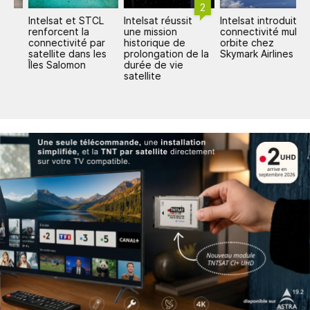
2
Intelsat et STCL
Intelsat réussit
Intelsat introduit la
I
renforcent la
une mission
connectivité multi-
u
connectivité par
historique de
orbite chez
a
satellite dans les
prolongation de la
Skymark Airlines
F
Îles Salomon
durée de vie
satellite