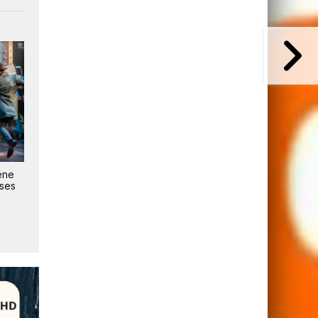
k
Nominations au sein de
StudioCanal dévoile sa
es
Studiocanal : Alex Hamilton et
nouvelle marque
Katheryn Needham