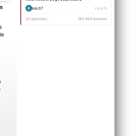
n
kiki37
il y a 1 j
K
25 réponses
190 403 lectures
s
ie
e
e