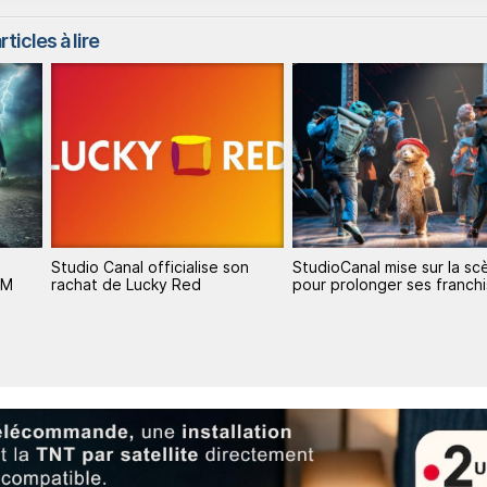
ticles à lire
on
StudioCanal mise sur la scène
StudioCanal mise sur Broc
pour prolonger ses franchises
Media pour concurrencer l
géants anglo-saxons