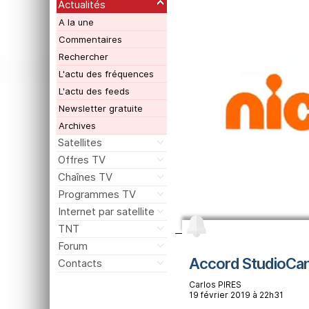
Actualités
A la une
Commentaires
Rechercher
L'actu des fréquences
L'actu des feeds
Newsletter gratuite
Archives
Satellites
Offres TV
Chaînes TV
Programmes TV
Internet par satellite
TNT
Forum
Accord StudioCan
Contacts
Carlos PIRES
19 février 2019 à 22h31