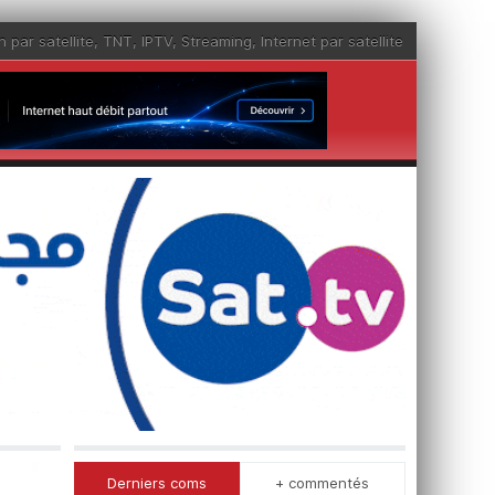
n par satellite
,
TNT
,
IPTV
,
Streaming
,
Internet par satellite
Derniers coms
+ commentés