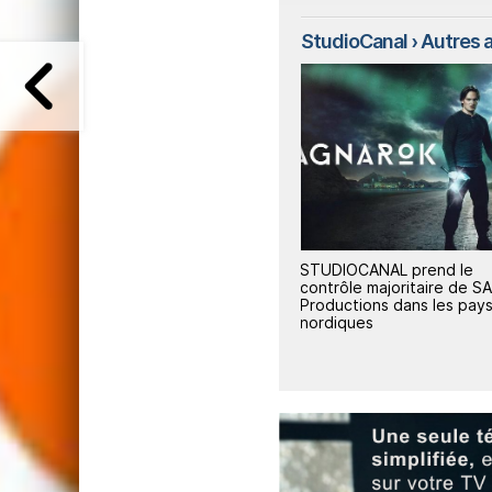
StudioCanal
› Autres ar
STUDIOCANAL prend le
Studio Canal officialise s
contrôle majoritaire de SAM
rachat de Lucky Red
Productions dans les pays
nordiques