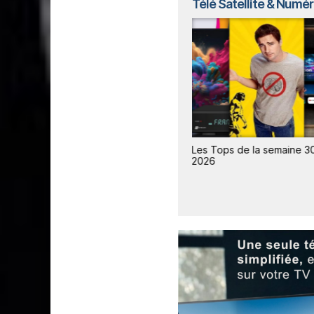
Télé Satellite & Numé
0 /
Les Tops de la semaine 31 /
Les Tops de la semaine 30
2026
2026