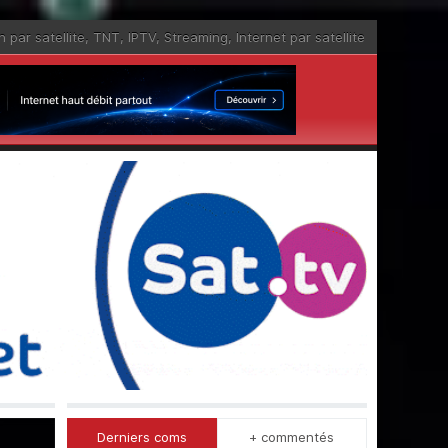
n par satellite
,
TNT
,
IPTV
,
Streaming
,
Internet par satellite
Derniers coms
+ commentés