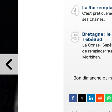
La Rai rempl
C'est pratiqueme
ses chaînes.
Bretagne : l
TébéSud
La Conseil Supér
de remplacer su
Morbihan.
Bon dimanche et mer