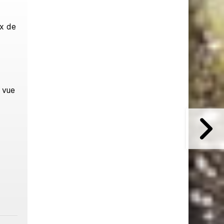
ux de
n vue