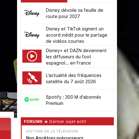
Disney dévoile sa feuille de
route pour 2027
Disney et TikTok signent un
accord inédit pour le partage
de vidéos courtes
Disney+ et DAZN deviennent
les diffuseurs du foot
espagnol... en France
L'actualité des fréquences
satellite du 7 août 2026
Spotify : 300 M d'abonnés
Premium
FORUMS
🔥 Dernier sujet actif
HISTOIRE DE LA TÉLÉVISION
Nos Ancêtres précurseurs