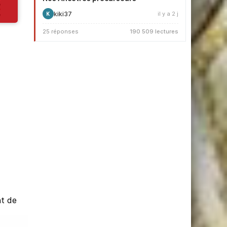
kiki37
il y a 2 j
K
25 réponses
190 509 lectures
nt de