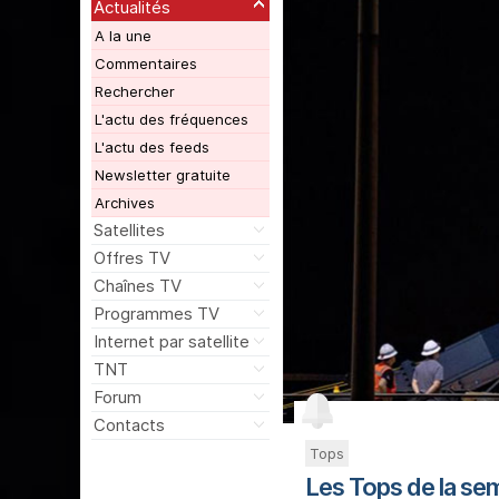
Actualités
A la une
Commentaires
Rechercher
L'actu des fréquences
L'actu des feeds
Newsletter gratuite
Archives
Satellites
Offres TV
Chaînes TV
Programmes TV
Internet par satellite
TNT
Forum
Contacts
Tops
Les Tops de la se