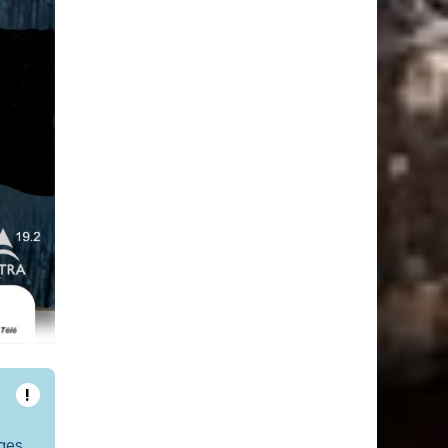
!
ges.