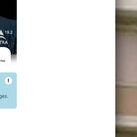
!
ges.