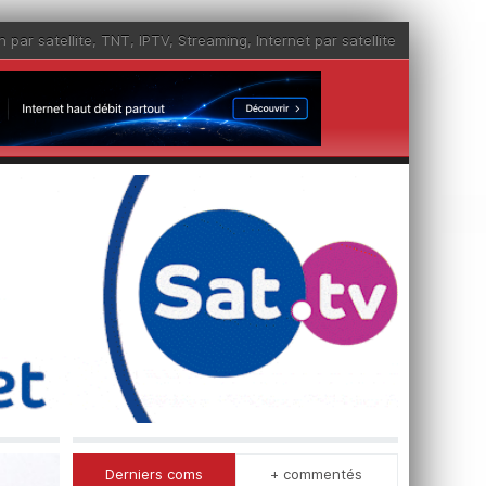
n par satellite
,
TNT
,
IPTV
,
Streaming
,
Internet par satellite
Derniers coms
+ commentés