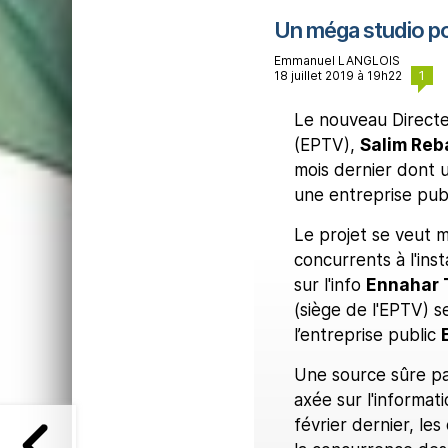
Un méga studio pou
Emmanuel LANGLOIS
1
18 juillet 2019 à 19h22
Le nouveau Directeu
(EPTV),
Salim Reb
mois dernier dont 
une entreprise pub
Le projet se veut m
concurrents à l'ins
sur l'info
Ennahar 
(siège de l'EPTV) s
l’entreprise public
Une source sûre par
axée sur l'informat
février dernier, le