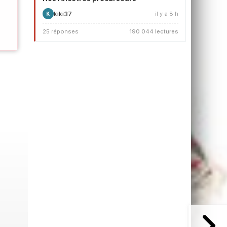
kiki37
il y a 8 h
K
25 réponses
190 044 lectures