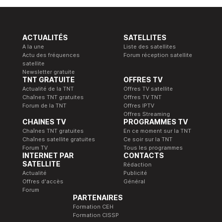
ACTUALITÉS
SATELLITES
A la une
Liste des satellites
Actu des fréquences
Forum réception satellite
satellite
Newsletter gratuite
TNT GRATUITE
OFFRES TV
Actualité de la TNT
Offres TV satellite
Chaînes TNT gratuites
Offres TV TNT
Forum de la TNT
Offres IPTV
Offres Streaming
CHAINES TV
PROGRAMMES TV
Chaînes TNT gratuites
En ce moment sur la TNT
Chaînes satellite gratuites
Ce soir sur la TNT
Forum TV
Tous les programmes
INTERNET PAR
CONTACTS
SATELLITE
Rédaction
Actualité
Publicité
Offres d'accès
Général
Forum
PARTENAIRES
Formation CEH
Formation CISSP