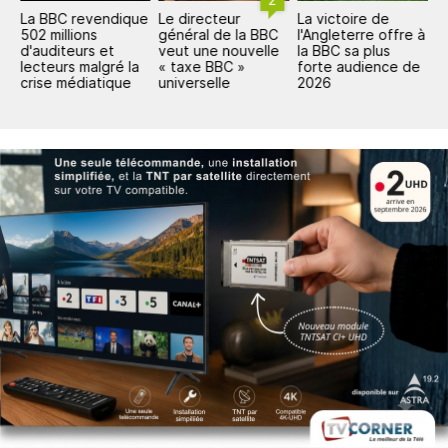
La BBC revendique
Le directeur
La victoire de
C
502 millions
général de la BBC
l'Angleterre offre à
m
d'auditeurs et
veut une nouvelle
la BBC sa plus
2
lecteurs malgré la
« taxe BBC »
forte audience de
m
crise médiatique
universelle
2026
p
r