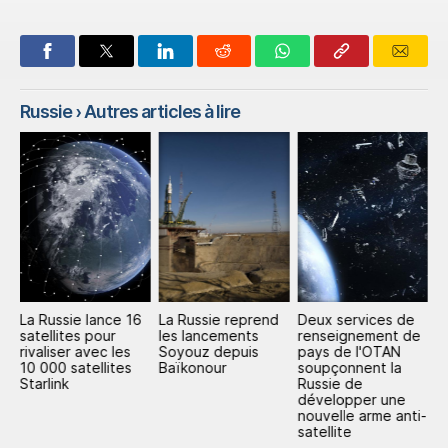
Russie
› Autres articles à lire
La Russie lance 16
La Russie reprend
Deux services de
R
satellites pour
les lancements
renseignement de
d
n
rivaliser avec les
Soyouz depuis
pays de l'OTAN
c
10 000 satellites
Baïkonour
soupçonnent la
t
Starlink
Russie de
B
développer une
nouvelle arme anti-
satellite