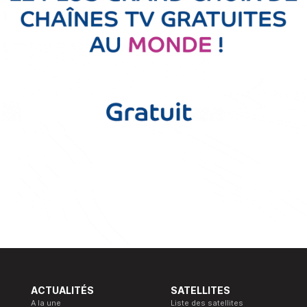
ACTUALITÉS
SATELLITES
A la une
Liste des satellites