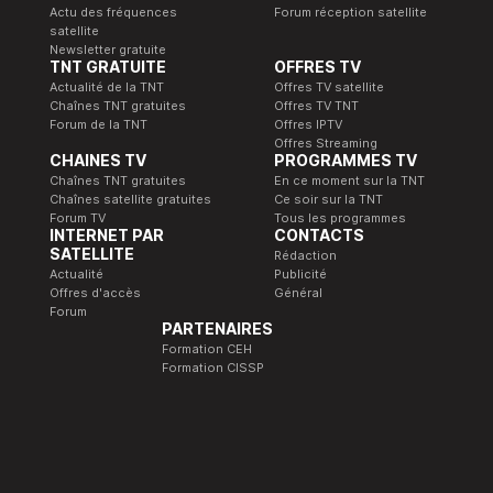
Actu des fréquences
Forum réception satellite
satellite
Newsletter gratuite
TNT GRATUITE
OFFRES TV
Actualité de la TNT
Offres TV satellite
Chaînes TNT gratuites
Offres TV TNT
Forum de la TNT
Offres IPTV
Offres Streaming
CHAINES TV
PROGRAMMES TV
Chaînes TNT gratuites
En ce moment sur la TNT
Chaînes satellite gratuites
Ce soir sur la TNT
Forum TV
Tous les programmes
INTERNET PAR
CONTACTS
SATELLITE
Rédaction
Actualité
Publicité
Offres d'accès
Général
Forum
PARTENAIRES
Formation CEH
Formation CISSP