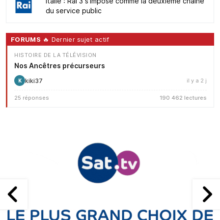
Italie : Rai 3 s'impose comme la deuxième chaîne
du service public
FORUMS
🔥 Dernier sujet actif
HISTOIRE DE LA TÉLÉVISION
Nos Ancêtres précurseurs
kiki37
il y a 2 j
K
25 réponses
190 462 lectures