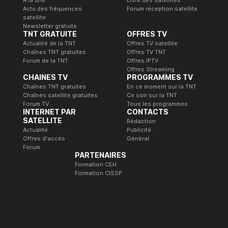
Actu des fréquences
Forum réception satellite
satellite
Newsletter gratuite
TNT GRATUITE
OFFRES TV
Actualité de la TNT
Offres TV satellite
Chaînes TNT gratuites
Offres TV TNT
Forum de la TNT
Offres IPTV
Offres Streaming
CHAINES TV
PROGRAMMES TV
Chaînes TNT gratuites
En ce moment sur la TNT
Chaînes satellite gratuites
Ce soir sur la TNT
Forum TV
Tous les programmes
INTERNET PAR
CONTACTS
SATELLITE
Rédaction
Actualité
Publicité
Offres d'accès
Général
Forum
PARTENAIRES
Formation CEH
Formation CISSP