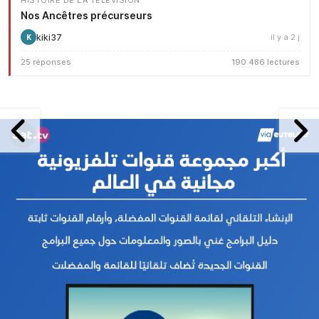
HISTOIRE DE LA TÉLÉVISION
Nos Ancêtres précurseurs
kiki37
il y a 2 j
K
25 réponses
190 486 lectures