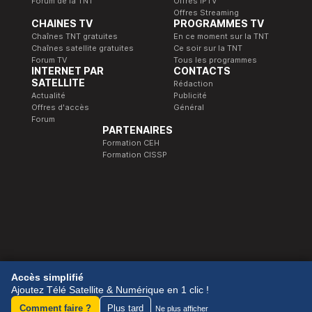
Forum de la TNT
Offres IPTV
Offres Streaming
CHAINES TV
PROGRAMMES TV
Chaînes TNT gratuites
En ce moment sur la TNT
Chaînes satellite gratuites
Ce soir sur la TNT
Forum TV
Tous les programmes
INTERNET PAR
CONTACTS
SATELLITE
Rédaction
Actualité
Publicité
Offres d'accès
Général
Forum
PARTENAIRES
Formation CEH
Formation CISSP
© 1989-2026 Télé Satellite et Numérique.
Accès simplifié
Ajoutez Télé Satellite & Numérique en 1 clic !
Comment faire ?
Plus tard
Ne plus afficher