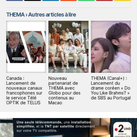
THEMA
› Autres articles à lire
Canada :
Nouveau
THEMA (Canal+) :
T
Lancement de
partenariat de
Lancement du
a
nouveaux canaux
THEMA avec
drame coréen « Do
a
francophones sur
Globo pour des
You Like Brahms? »
d
le service Télé
contenus au
de SBS au Portugal
OPTIK de TELUS
Macao