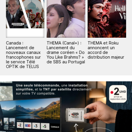
Canada :
THEMA (Canal+) :
THEMA et Roku
T
Lancement de
Lancement du
annoncent un
M
nouveaux canaux
drame coréen « Do
accord de
T
francophones sur
You Like Brahms? »
distribution majeur
le service Télé
de SBS au Portugal
OPTIK de TELUS