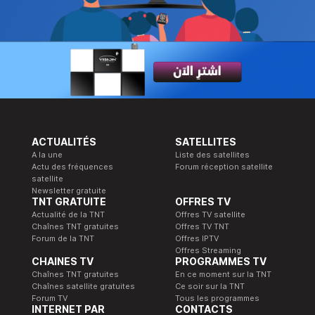
ACTUALITÉS
SATELLITES
A la une
Liste des satellites
Actu des fréquences
Forum réception satellite
satellite
Newsletter gratuite
TNT GRATUITE
OFFRES TV
Actualité de la TNT
Offres TV satellite
Chaînes TNT gratuites
Offres TV TNT
Forum de la TNT
Offres IPTV
Offres Streaming
CHAINES TV
PROGRAMMES TV
Chaînes TNT gratuites
En ce moment sur la TNT
Chaînes satellite gratuites
Ce soir sur la TNT
Forum TV
Tous les programmes
INTERNET PAR
CONTACTS