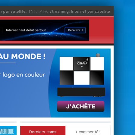
n par satellite
,
TNT
,
IPTV
,
Streaming
,
Internet par satellite
Derniers coms
+ commentés