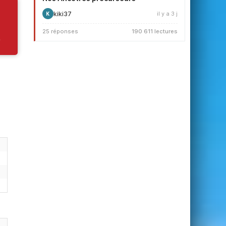
kiki37
il y a 3 j
K
25 réponses
190 611 lectures