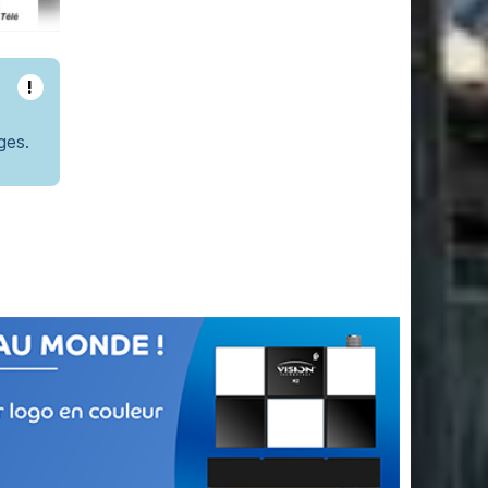
!
ges.