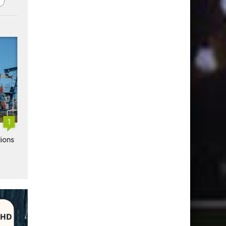
1
1
d
Eutelsat et Voimatel
Eutelsat renforce sa
lions
signent un accord pour la
présence maritime et
connectivité LEO en Finlande
gouvernementale