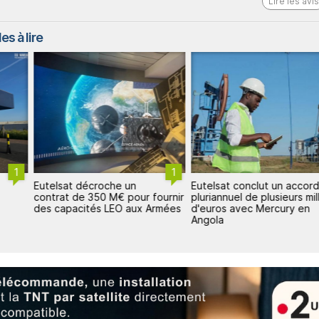
Lire les avis
es à lire
1
1
Eutelsat décroche un
Eutelsat conclut un accor
contrat de 350 M€ pour fournir
pluriannuel de plusieurs mil
des capacités LEO aux Armées
d'euros avec Mercury en
Angola