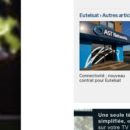
Eutelsat
› Autres articl
1
1
Eutelsat-Pologne : accord
Connectivité : nouveau
forts
IRIS²
contrat pour Eutelsat
ire en