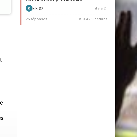
kiki37
il y a 2 j
K
25 réponses
190 428 lectures
t
r
de
es