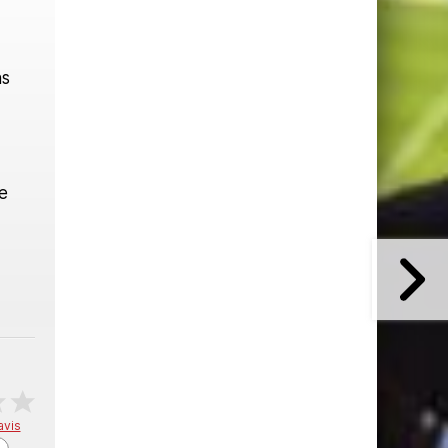
ns
ée
avis