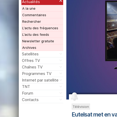
Actualités
A la une
Commentaires
Rechercher
L'actu des fréquences
L'actu des feeds
Newsletter gratuite
Archives
Satellites
Offres TV
Chaînes TV
Programmes TV
Internet par satellite
TNT
Forum
Contacts
Télévision
Eutelsat met en val