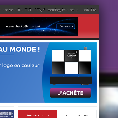
n par satellite
,
TNT
,
IPTV
,
Streaming
,
Internet par satellite
Derniers coms
+ commentés