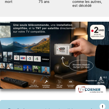
mort
75 ans
comme les autres,
X
est décédé
!