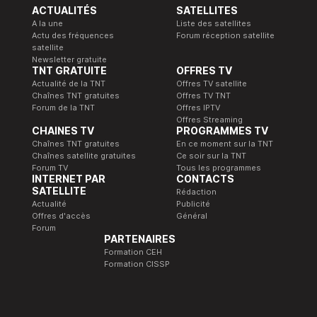
ACTUALITÉS
SATELLITES
A la une
Liste des satellites
Actu des fréquences
Forum réception satellite
satellite
Newsletter gratuite
TNT GRATUITE
OFFRES TV
Actualité de la TNT
Offres TV satellite
Chaînes TNT gratuites
Offres TV TNT
Forum de la TNT
Offres IPTV
Offres Streaming
CHAINES TV
PROGRAMMES TV
Chaînes TNT gratuites
En ce moment sur la TNT
Chaînes satellite gratuites
Ce soir sur la TNT
Forum TV
Tous les programmes
INTERNET PAR
CONTACTS
SATELLITE
Rédaction
Actualité
Publicité
Offres d'accès
Général
Forum
PARTENAIRES
Formation CEH
Formation CISSP