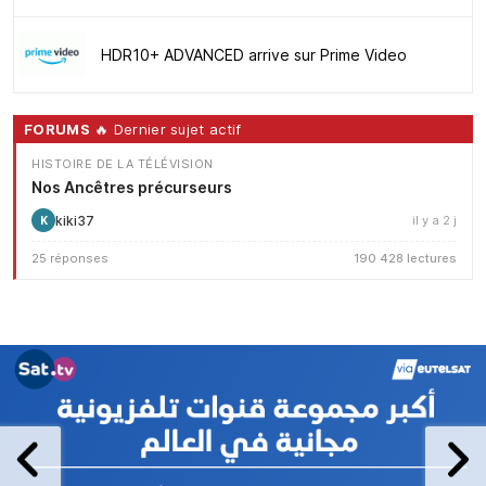
HDR10+ ADVANCED arrive sur Prime Video
FORUMS
🔥 Dernier sujet actif
HISTOIRE DE LA TÉLÉVISION
Nos Ancêtres précurseurs
kiki37
il y a 2 j
K
25 réponses
190 428 lectures