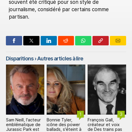
souvent été critiqué pour son style de
journalisme, considéré par certains comme
partisan.
Disparitions
› Autres articles à lire
1
3
Sam Neill, l'acteur
Bonnie Tyler,
François Gall,
D
emblématique de
icône des power
créateur et voix
Ō
t
Jurassic Park est
ballads, s'éteint à
de Des trains pas
s