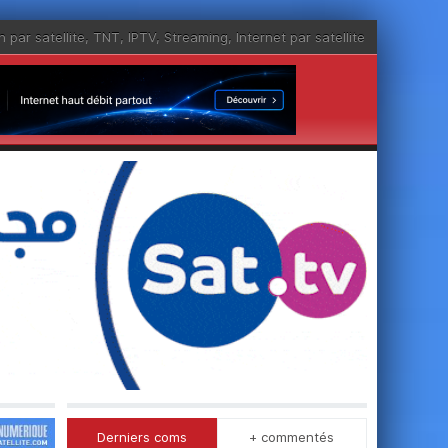
n par satellite
,
TNT
,
IPTV
,
Streaming
,
Internet par satellite
Derniers coms
+ commentés