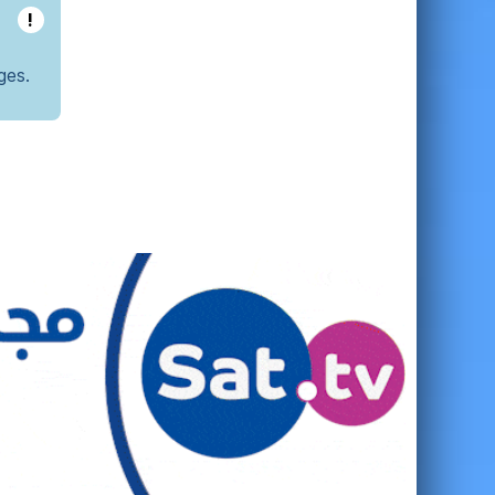
!
ges.