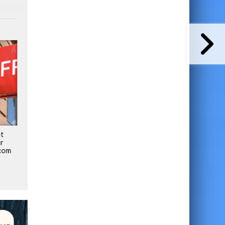
3
et
Altice rejette l'offre de
Bouygues Telecom, Free
r
Bouygues, Free et Orange
et Orange s'entendent pou
écom
acquérir les restes d'Altice
France