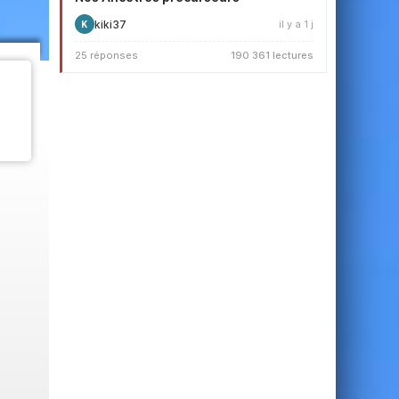
kiki37
il y a 1 j
K
25 réponses
190 361 lectures