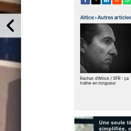
Altice
› Autres articles 
% de
Altice poursuit son
Rachat d'Altice / SFR : ça
désengagement en vendant
traîne en longueur
HOT Mobile