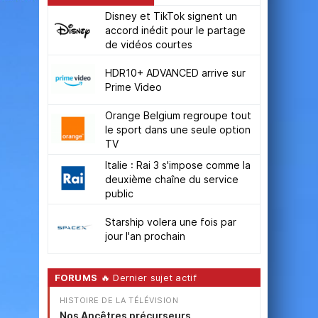
Disney et TikTok signent un
accord inédit pour le partage
de vidéos courtes
HDR10+ ADVANCED arrive sur
Prime Video
Orange Belgium regroupe tout
le sport dans une seule option
TV
Italie : Rai 3 s'impose comme la
deuxième chaîne du service
public
Starship volera une fois par
jour l'an prochain
FORUMS
🔥 Dernier sujet actif
HISTOIRE DE LA TÉLÉVISION
Nos Ancêtres précurseurs