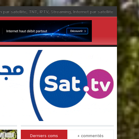
n par satellite
,
TNT
,
IPTV
,
Streaming
,
Internet par satellite
Derniers coms
+ commentés