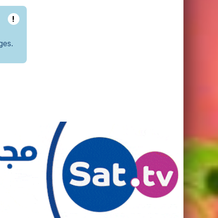
!
ges.