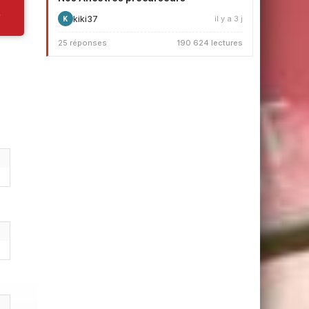
kiki37
il y a 3 j
K
25 réponses
190 624 lectures