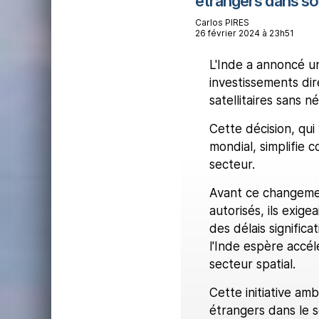
étrangers dans son
Carlos PIRES
26 février 2024 à 23h51
L'Inde a annoncé u
investissements dir
satellitaires sans n
Cette décision, qui 
mondial, simplifie 
secteur.
Avant ce changemen
autorisés, ils exig
des délais significa
l'Inde espère accé
secteur spatial.
Cette initiative am
étrangers dans le s