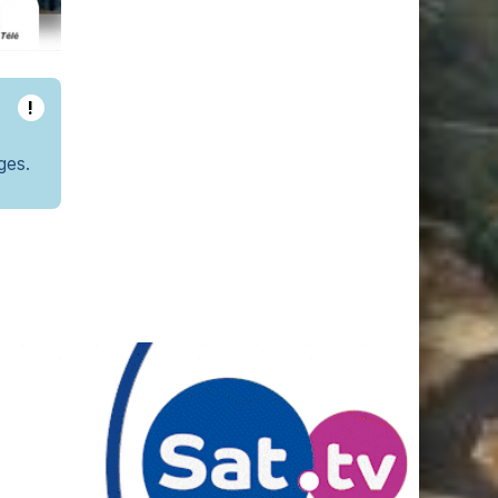
!
ges.