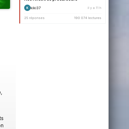
kiki37
il y a 11 h
K
25 réponses
190 074 lectures
,
ts
on