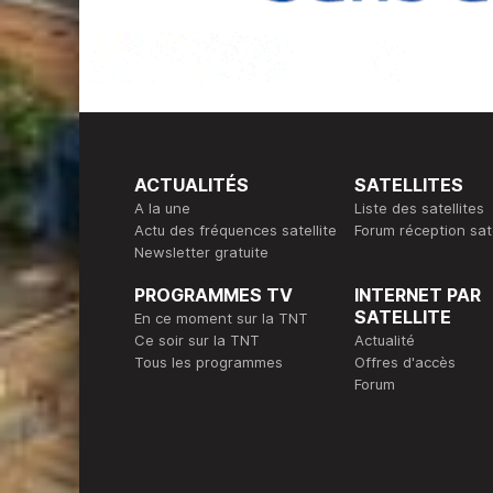
ACTUALITÉS
SATELLITES
A la une
Liste des satellites
Actu des fréquences satellite
Forum réception sate
Newsletter gratuite
PROGRAMMES TV
INTERNET PAR
SATELLITE
En ce moment sur la TNT
Ce soir sur la TNT
Actualité
Tous les programmes
Offres d'accès
Forum