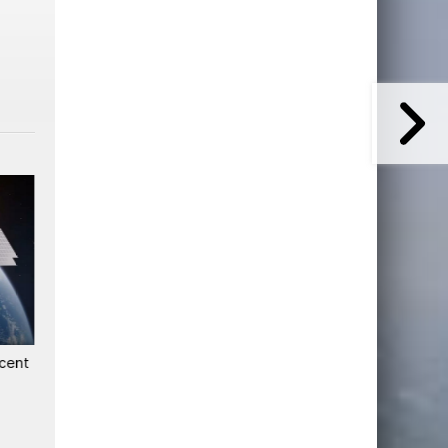
ncent
L'Inde envisage une attribution
L'Inde reçoit 30 candidatur
de spectre satellite limitée à
pour créer sa propre
cinq ans
constellation de satellites