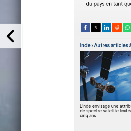
du pays en tant que
Inde
› Autres articles à
ures
Vi et AST SpaceMobile lancent
L'Inde envisage une attrib
l'Internet spatial en Inde
de spectre satellite limité
s
cinq ans