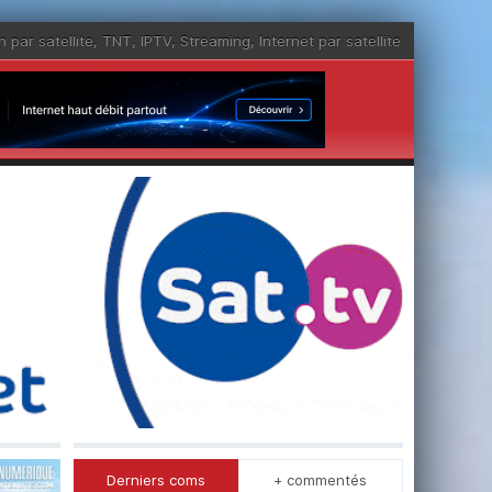
n par satellite
,
TNT
,
IPTV
,
Streaming
,
Internet par satellite
Derniers coms
+ commentés