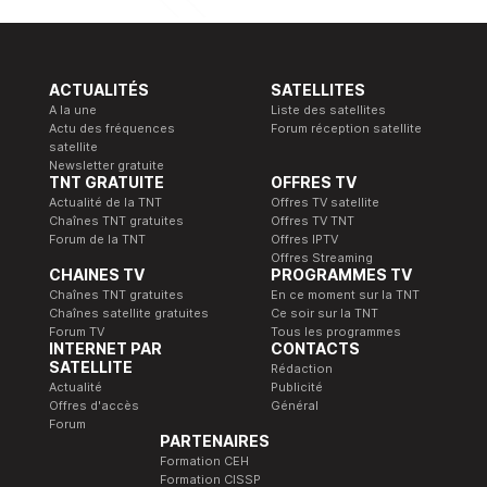
ACTUALITÉS
SATELLITES
A la une
Liste des satellites
Actu des fréquences
Forum réception satellite
satellite
Newsletter gratuite
TNT GRATUITE
OFFRES TV
Actualité de la TNT
Offres TV satellite
Chaînes TNT gratuites
Offres TV TNT
Forum de la TNT
Offres IPTV
Offres Streaming
CHAINES TV
PROGRAMMES TV
Chaînes TNT gratuites
En ce moment sur la TNT
Chaînes satellite gratuites
Ce soir sur la TNT
Forum TV
Tous les programmes
INTERNET PAR
CONTACTS
SATELLITE
Rédaction
Actualité
Publicité
Offres d'accès
Général
Forum
PARTENAIRES
Formation CEH
Formation CISSP