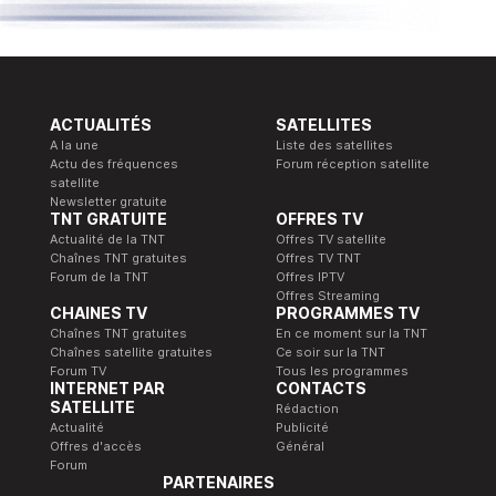
ACTUALITÉS
SATELLITES
A la une
Liste des satellites
Actu des fréquences
Forum réception satellite
satellite
Newsletter gratuite
TNT GRATUITE
OFFRES TV
Actualité de la TNT
Offres TV satellite
Chaînes TNT gratuites
Offres TV TNT
Forum de la TNT
Offres IPTV
Offres Streaming
CHAINES TV
PROGRAMMES TV
Chaînes TNT gratuites
En ce moment sur la TNT
Chaînes satellite gratuites
Ce soir sur la TNT
Forum TV
Tous les programmes
INTERNET PAR
CONTACTS
SATELLITE
Rédaction
Actualité
Publicité
Offres d'accès
Général
Forum
PARTENAIRES