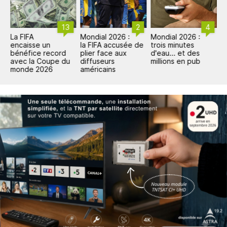
13
2
4
La FIFA
Mondial 2026 :
Mondial 2026 :
C
encaisse un
la FIFA accusée de
trois minutes
F
bénéfice record
plier face aux
d'eau... et des
d
avec la Coupe du
diffuseurs
millions en pub
l
monde 2026
américains
c
s
M