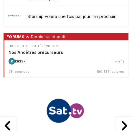
Starship volera une fois par jour l'an prochain
FORUMS
🔥 Dernier sujet actif
HISTOIRE DE LA TÉLÉVISION
Nos Ancêtres précurseurs
kiki37
il y a 1 j
K
25 réponses
190 357 lectures