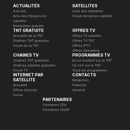
ACTUALITÉS
SATELLITES
A la une
Liste des satellites
Actu des fréquences
Forum réception satellite
satellite
Newsletter gratuite
TNT GRATUITE
OFFRES TV
Actualité de la TNT
Offres TV satellite
Chaînes TNT gratuites
Offres TV TNT
Forum de la TNT
Offres IPTV
Offres Streaming
CHAINES TV
PROGRAMMES TV
Chaînes TNT gratuites
En ce moment sur la TNT
Chaînes satellite gratuites
Ce soir sur la TNT
Forum TV
Tous les programmes
INTERNET PAR
CONTACTS
SATELLITE
Rédaction
Actualité
Publicité
Offres d'accès
Général
Forum
PARTENAIRES
Formation CEH
Formation CISSP