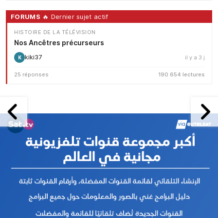
FORUMS
🔥 Dernier sujet actif
HISTOIRE DE LA TÉLÉVISION
Nos Ancêtres précurseurs
kiki37
il y a 3 j
K
25 réponses
190 654 lectures