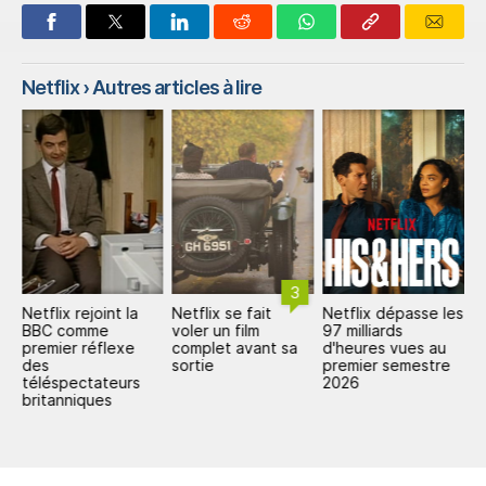
Netflix
› Autres articles à lire
3
un
Netflix rejoint la
Netflix se fait
Netflix dépasse les
N
BBC comme
voler un film
97 milliards
e
premier réflexe
complet avant sa
d'heures vues au
e
des
sortie
premier semestre
e
téléspectateurs
2026
d
britanniques