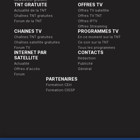
TNT GRATUITE
OFFRES TV
Actualité de la TNT
Offres TV satellite
Chaînes TNT gratuites
Offres TV TNT
Forum de la TNT
Offres IPTV
Offres Streaming
CHAINES TV
PROGRAMMES TV
Chaînes TNT gratuites
En ce moment sur la TNT
Chaînes satellite gratuites
Ce soir sur la TNT
Forum TV
Tous les programmes
INTERNET PAR
CONTACTS
SATELLITE
Rédaction
Actualité
Publicité
Offres d'accès
Général
Forum
PARTENAIRES
Formation CEH
Formation CISSP