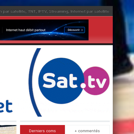
n par satellite
,
TNT
,
IPTV
,
Streaming
,
Internet par satellite
Derniers coms
+ commentés