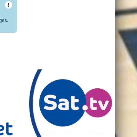
!
ges.