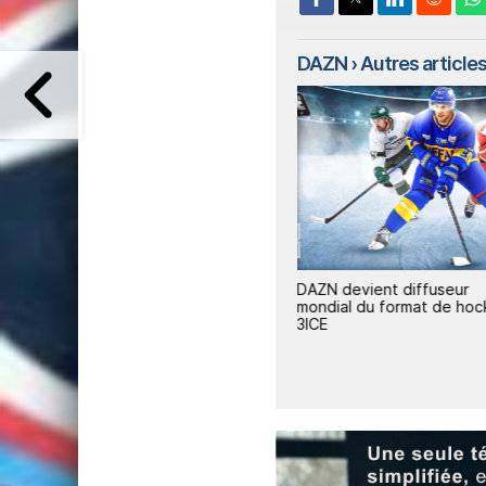
DAZN
› Autres articles 
World
DAZN consolide son
DAZN devient diffuseur
portefeuille premium pour bars,
mondial du format de hoc
restaurants et hôtels
3ICE