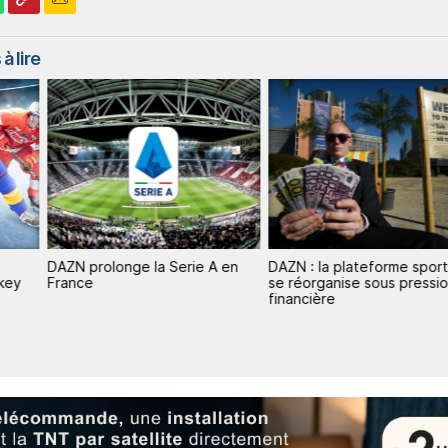
à lire
DAZN prolonge la Serie A en
DAZN : la plateforme spor
key
France
se réorganise sous pressi
financière