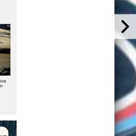
tive
DAZN et DirecTV s'allient en
DAZN promet une Coupe
on
Amérique latine pour diffuser la
du monde « immersive »
Coupe du monde 2026