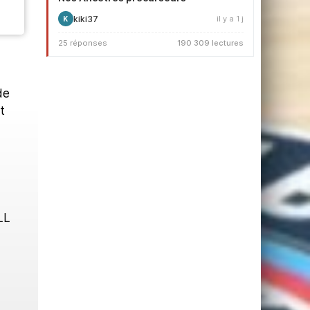
kiki37
il y a 1 j
K
25 réponses
190 309 lectures
de
t
LL