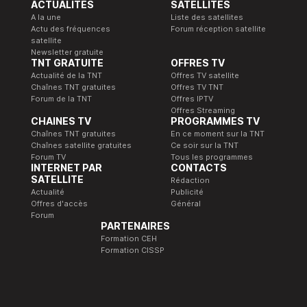
ACTUALITÉS
SATELLITES
A la une
Liste des satellites
Actu des fréquences
Forum réception satellite
satellite
Newsletter gratuite
TNT GRATUITE
OFFRES TV
Actualité de la TNT
Offres TV satellite
Chaînes TNT gratuites
Offres TV TNT
Forum de la TNT
Offres IPTV
Offres Streaming
CHAINES TV
PROGRAMMES TV
Chaînes TNT gratuites
En ce moment sur la TNT
Chaînes satellite gratuites
Ce soir sur la TNT
Forum TV
Tous les programmes
INTERNET PAR
CONTACTS
SATELLITE
Rédaction
Actualité
Publicité
Offres d'accès
Général
Forum
PARTENAIRES
Formation CEH
Formation CISSP