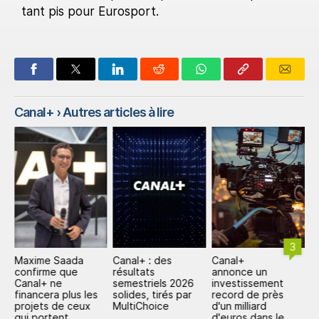
tant pis pour Eurosport.
Canal+
› Autres articles à lire
3
Maxime Saada
Canal+ : des
Canal+
C
L+
confirme que
résultats
annonce un
p
Canal+ ne
semestriels 2026
investissement
m
financera plus les
solides, tirés par
record de près
i
projets de ceux
MultiChoice
d'un milliard
p
qui portent
d'euros dans le