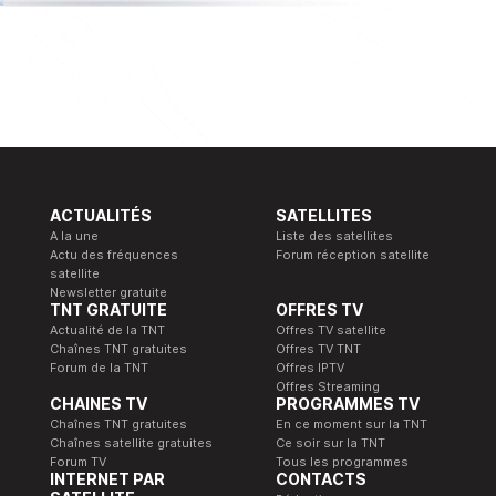
ACTUALITÉS
SATELLITES
A la une
Liste des satellites
Actu des fréquences
Forum réception satellite
satellite
Newsletter gratuite
TNT GRATUITE
OFFRES TV
Actualité de la TNT
Offres TV satellite
Chaînes TNT gratuites
Offres TV TNT
Forum de la TNT
Offres IPTV
Offres Streaming
CHAINES TV
PROGRAMMES TV
Chaînes TNT gratuites
En ce moment sur la TNT
Chaînes satellite gratuites
Ce soir sur la TNT
Forum TV
Tous les programmes
INTERNET PAR
CONTACTS