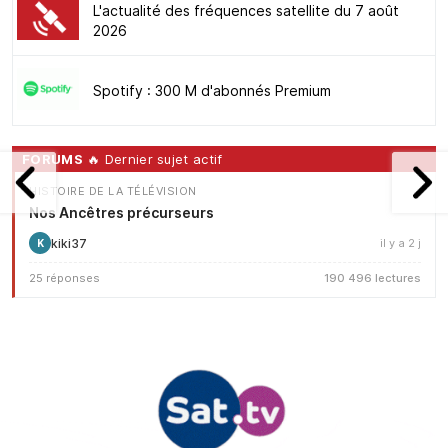
L'actualité des fréquences satellite du 7 août
2026
Spotify : 300 M d'abonnés Premium
FORUMS
🔥 Dernier sujet actif
HISTOIRE DE LA TÉLÉVISION
Nos Ancêtres précurseurs
kiki37
il y a 2 j
K
25 réponses
190 496 lectures