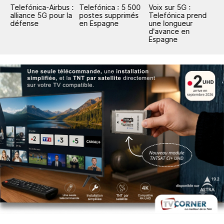
ur
Telefónica-Airbus :
Telefónica : 5 500
Voix sur 5G :
T
alliance 5G pour la
postes supprimés
Telefónica prend
s
défense
en Espagne
une longueur
l
d'avance en
Espagne