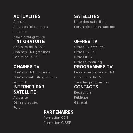
ACTUALITÉS
SATELLITES
A la une
Liste des satellites
Actu des fréquences
Forum réception satellite
satellite
Newsletter gratuite
TNT GRATUITE
OFFRES TV
Actualité de la TNT
Offres TV satellite
Chaînes TNT gratuites
Offres TV TNT
Forum de la TNT
Offres IPTV
Offres Streaming
CHAINES TV
PROGRAMMES TV
Chaînes TNT gratuites
En ce moment sur la TNT
Chaînes satellite gratuites
Ce soir sur la TNT
Forum TV
Tous les programmes
INTERNET PAR
CONTACTS
SATELLITE
Rédaction
Actualité
Publicité
Offres d'accès
Général
Forum
PARTENAIRES
Formation CEH
Formation CISSP