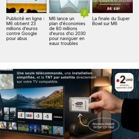
2
Publicité en ligne :
M6 lance un
La finale du Super
M
M6 obtient 23
plan d'économies
Bowl sur M6
u
n
millions d'euros
de 80 millions
m
contre Google
d'euros d'ici 2030
pour abus
pour naviguer en
eaux troubles