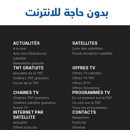
ACTUALITÉS
SATELLITES
A la une
Liste des satellites
Actu des fréquences
Forum réception satellite
satellite
Newsletter gratuite
TNT GRATUITE
OFFRES TV
Actualité de la TNT
Offres TV satellite
Chaînes TNT gratuites
Offres TV TNT
Forum de la TNT
Offres IPTV
Offres Streaming
CHAINES TV
PROGRAMMES TV
Chaînes TNT gratuites
En ce moment sur la TNT
Chaînes satellite gratuites
Ce soir sur la TNT
Forum TV
Tous les programmes
INTERNET PAR
CONTACTS
SATELLITE
Rédaction
Actualité
Publicité
Offres d'accès
Général