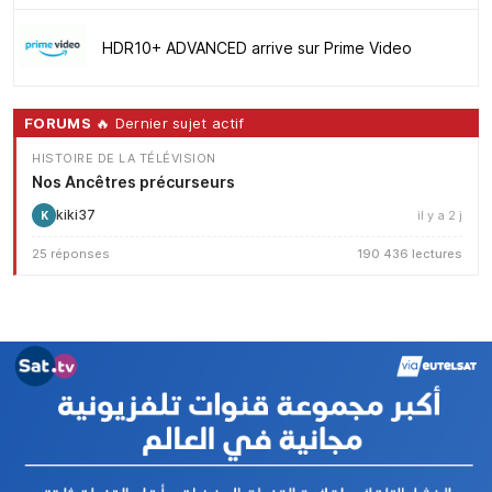
HDR10+ ADVANCED arrive sur Prime Video
FORUMS
🔥 Dernier sujet actif
HISTOIRE DE LA TÉLÉVISION
Nos Ancêtres précurseurs
kiki37
il y a 2 j
K
25 réponses
190 436 lectures