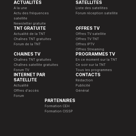
ACTUALITÉS
SATELLITES
A la une
Liste des satellites
Actu des fréquences
Forum réception satellite
satellite
Newsletter gratuite
TNT GRATUITE
OFFRES TV
Actualité de la TNT
Offres TV satellite
Chaînes TNT gratuites
Offres TV TNT
Forum de la TNT
Offres IPTV
Offres Streaming
CHAINES TV
PROGRAMMES TV
Chaînes TNT gratuites
En ce moment sur la TNT
Chaînes satellite gratuites
Ce soir sur la TNT
Forum TV
Tous les programmes
INTERNET PAR
CONTACTS
SATELLITE
Rédaction
Actualité
Publicité
Offres d'accès
Général
Forum
PARTENAIRES
Formation CEH
Formation CISSP