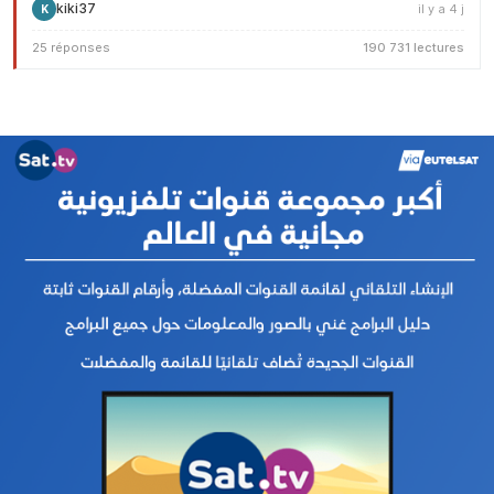
kiki37
il y a 4 j
K
25 réponses
190 731 lectures