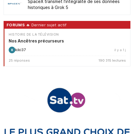
SpaceX transmet l'intégralité de ses données
historiques à Grok 5
FORUMS
🔥 Dernier sujet actif
HISTOIRE DE LA TÉLÉVISION
Nos Ancêtres précurseurs
kiki37
il y a 1 j
K
25 réponses
190 315 lectures