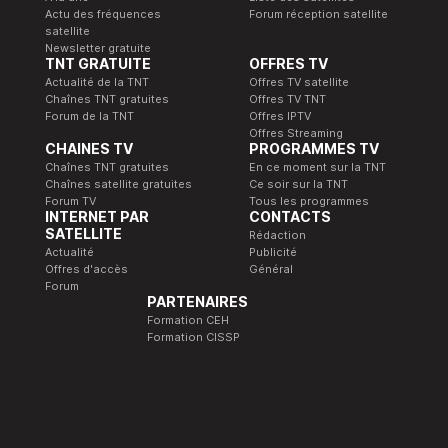
Actu des fréquences
Forum réception satellite
satellite
Newsletter gratuite
TNT GRATUITE
OFFRES TV
Actualité de la TNT
Offres TV satellite
Chaînes TNT gratuites
Offres TV TNT
Forum de la TNT
Offres IPTV
Offres Streaming
CHAINES TV
PROGRAMMES TV
Chaînes TNT gratuites
En ce moment sur la TNT
Chaînes satellite gratuites
Ce soir sur la TNT
Forum TV
Tous les programmes
INTERNET PAR
CONTACTS
SATELLITE
Rédaction
Actualité
Publicité
Offres d'accès
Général
Forum
PARTENAIRES
Formation CEH
Formation CISSP