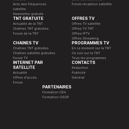
Actu des fréquences
Forum réception satellite
satellite
Newsletter gratuite
TNT GRATUITE
OFFRES TV
Actualité de la TNT
Offres TV satellite
Chaînes TNT gratuites
Offres TV TNT
Forum de la TNT
Offres IPTV
Offres Streaming
CHAINES TV
PROGRAMMES TV
Chaînes TNT gratuites
En ce moment sur la TNT
Chaînes satellite gratuites
Ce soir sur la TNT
Forum TV
Tous les programmes
INTERNET PAR
CONTACTS
SATELLITE
Rédaction
Actualité
Publicité
Offres d'accès
Général
Forum
PARTENAIRES
Formation CEH
Formation CISSP