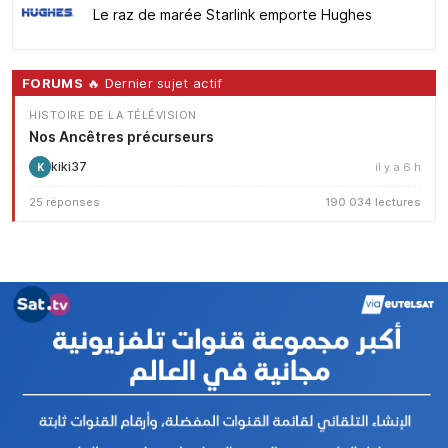
Le raz de marée Starlink emporte Hughes
FORUMS
🔥 Dernier sujet actif
HISTOIRE DE LA TÉLÉVISION
Nos Ancêtres précurseurs
kiki37
il y a 6 h
K
25 réponses
190 034 lectures