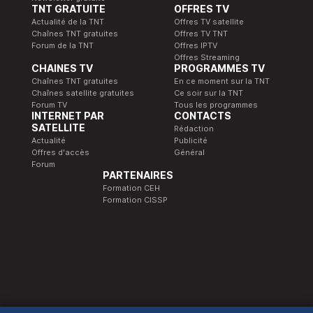
TNT GRATUITE
OFFRES TV
Actualité de la TNT
Offres TV satellite
Chaînes TNT gratuites
Offres TV TNT
Forum de la TNT
Offres IPTV
Offres Streaming
CHAINES TV
PROGRAMMES TV
Chaînes TNT gratuites
En ce moment sur la TNT
Chaînes satellite gratuites
Ce soir sur la TNT
Forum TV
Tous les programmes
INTERNET PAR
CONTACTS
SATELLITE
Rédaction
Actualité
Publicité
Offres d'accès
Général
Forum
PARTENAIRES
Formation CEH
Formation CISSP