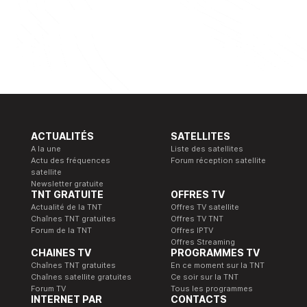
ACTUALITÉS
SATELLITES
A la une
Liste des satellites
Actu des fréquences
Forum réception satellite
satellite
Newsletter gratuite
TNT GRATUITE
OFFRES TV
Actualité de la TNT
Offres TV satellite
Chaînes TNT gratuites
Offres TV TNT
Forum de la TNT
Offres IPTV
Offres Streaming
CHAINES TV
PROGRAMMES TV
Chaînes TNT gratuites
En ce moment sur la TNT
Chaînes satellite gratuites
Ce soir sur la TNT
Forum TV
Tous les programmes
INTERNET PAR
CONTACTS