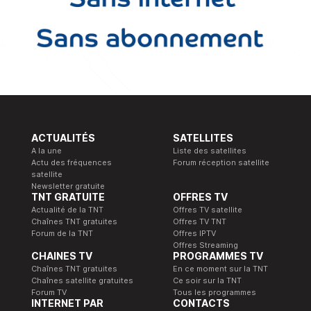
ACTUALITÉS
SATELLITES
A la une
Liste des satellites
Actu des fréquences
Forum réception satellite
satellite
Newsletter gratuite
TNT GRATUITE
OFFRES TV
Actualité de la TNT
Offres TV satellite
Chaînes TNT gratuites
Offres TV TNT
Forum de la TNT
Offres IPTV
Offres Streaming
CHAINES TV
PROGRAMMES TV
Chaînes TNT gratuites
En ce moment sur la TNT
Chaînes satellite gratuites
Ce soir sur la TNT
Forum TV
Tous les programmes
INTERNET PAR
CONTACTS