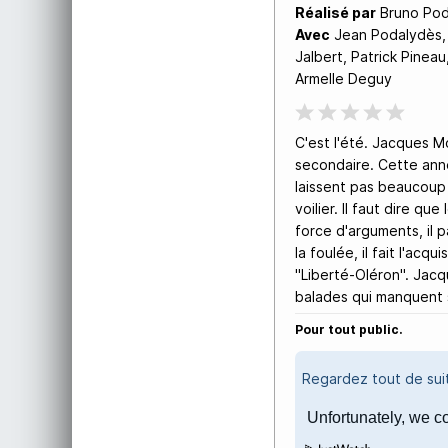
Réalisé par
Bruno Pod
Avec
Jean Podalydès, 
Jalbert, Patrick Pineau
Armelle Deguy
C'est l'été. Jacques Mo
secondaire. Cette année
laissent pas beaucoup
voilier. Il faut dire qu
force d'arguments, il 
la foulée, il fait l'ac
"Liberté-Oléron". Jacq
balades qui manquent 
Pour tout public.
Regardez tout de su