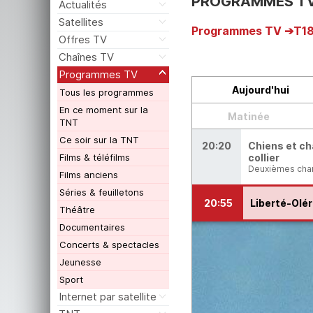
PROGRAMMES T
Actualités
Satellites
Programmes TV
T1
Offres TV
Chaînes TV
Programmes TV
Aujourd'hui
Tous les programmes
En ce moment sur la
Matinée
TNT
Ce soir sur la TNT
20:20
Chiens et ch
Films & téléfilms
collier
Deuxièmes cha
Films anciens
Séries & feuilletons
20:55
Liberté-Olé
Théâtre
Documentaires
Concerts & spectacles
Jeunesse
Sport
Internet par satellite