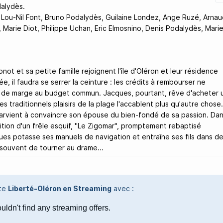
alydès.
Lou-Nil Font, Bruno Podalydès, Guilaine Londez, Ange Ruzé, Arnau
, Marie Diot, Philippe Uchan, Eric Elmosnino, Denis Podalydès, Marie
not et sa petite famille rejoignent l'île d'Oléron et leur résidence
, il faudra se serrer la ceinture : les crédits à rembourser ne
 de marge au budget commun. Jacques, pourtant, rêve d'acheter 
e les traditionnels plaisirs de la plage l'accablent plus qu'autre chose
parvient à convaincre son épouse du bien-fondé de sa passion. Da
quisition d'un frêle esquif, "Le Zigomar", promptement rebaptisé
ues potasse ses manuels de navigation et entraîne ses fils dans d
souvent de tourner au drame...
ite
Liberté-Oléron en Streaming
avec :