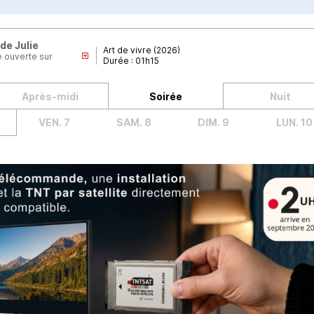
de Julie
Art de vivre (2026)
 ouverte sur
Durée : 01h15
Après-midi
Soirée
Nuit
VEN. 7
SAM. 8
DIM. 9
LUN. 10