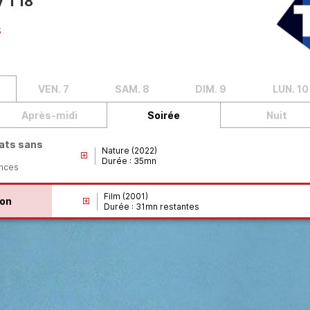
V
T18
8
VEN. 7
SAM. 8
DIM. 9
LUN. 10
Après-midi
Soirée
Nuit
ats sans
Nature (2022)
Durée : 35mn
nces
Film (2001)
ron
Durée : 31mn restantes