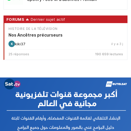
FORUMS
🔥 Dernier sujet actif
HISTOIRE DE LA TÉLÉVISION
Nos Ancêtres précurseurs
kiki37
il y a 3 j
K
25 réponses
190 659 lectures