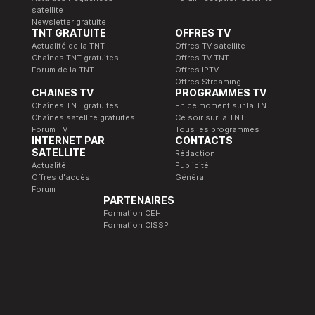
satellite
Newsletter gratuite
TNT GRATUITE
OFFRES TV
Actualité de la TNT
Offres TV satellite
Chaînes TNT gratuites
Offres TV TNT
Forum de la TNT
Offres IPTV
Offres Streaming
CHAINES TV
PROGRAMMES TV
Chaînes TNT gratuites
En ce moment sur la TNT
Chaînes satellite gratuites
Ce soir sur la TNT
Forum TV
Tous les programmes
INTERNET PAR
CONTACTS
SATELLITE
Rédaction
Actualité
Publicité
Offres d'accès
Général
Forum
PARTENAIRES
Formation CEH
Formation CISSP