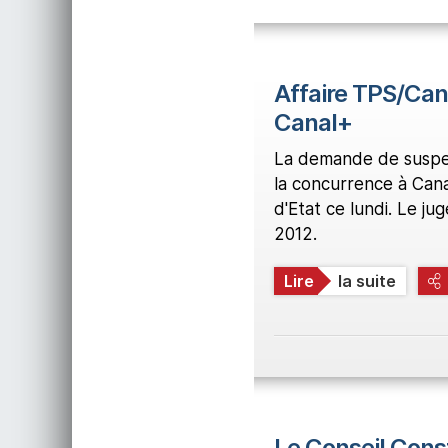
Affaire TPS/Can
Canal+
La demande de suspen
la concurrence à Cana
d'Etat ce lundi. Le ju
2012.
Lire
la suite
Le Conseil Cons