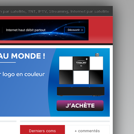
n par satellite
,
TNT
,
IPTV
,
Streaming
,
Internet par satellite
Derniers coms
+ commentés