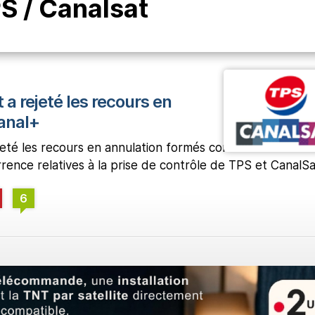
S / Canalsat
 a rejeté les recours en
anal+
jeté les recours en annulation formés contre les décision
rrence relatives à la prise de contrôle de TPS et CanalSa
6