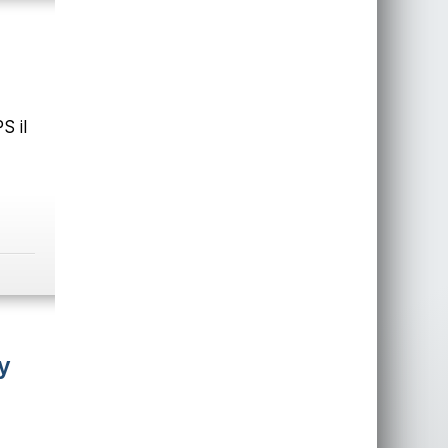
S il
y