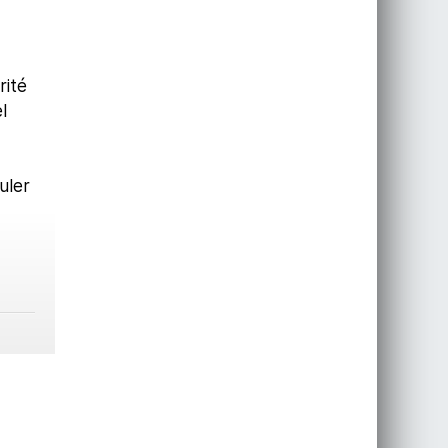
rité
l
uler