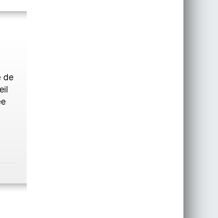
é de
il
ée