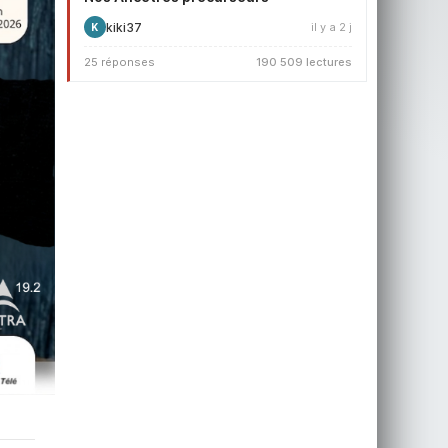
kiki37
il y a 2 j
K
25 réponses
190 509 lectures