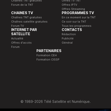
Chaînes TNT gratuites
Offres TV TNT
Forum de la TNT
Offres IPTV
Offres Streaming
CHAINES TV
PROGRAMMES TV
Chaînes TNT gratuites
En ce moment sur la TNT
Chaînes satellite gratuites
Ce soir sur la TNT
Forum TV
Tous les programmes
INTERNET PAR
CONTACTS
SATELLITE
Rédaction
Actualité
Publicité
Offres d'accès
Général
Forum
PARTENAIRES
Formation CEH
Formation CISSP
© 1989-2026 Télé Satellite et Numérique.
Accès simplifié
Ajoutez Télé Satellite & Numérique en 1 clic !