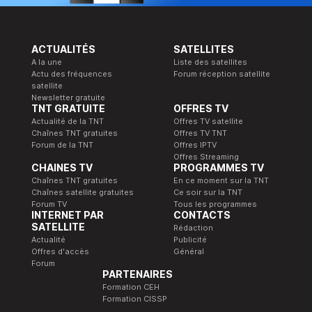
ACTUALITÉS
SATELLITES
A la une
Liste des satellites
Actu des fréquences
Forum réception satellite
satellite
Newsletter gratuite
TNT GRATUITE
OFFRES TV
Actualité de la TNT
Offres TV satellite
Chaînes TNT gratuites
Offres TV TNT
Forum de la TNT
Offres IPTV
Offres Streaming
CHAINES TV
PROGRAMMES TV
Chaînes TNT gratuites
En ce moment sur la TNT
Chaînes satellite gratuites
Ce soir sur la TNT
Forum TV
Tous les programmes
INTERNET PAR
CONTACTS
SATELLITE
Rédaction
Actualité
Publicité
Offres d'accès
Général
Forum
PARTENAIRES
Formation CEH
Formation CISSP